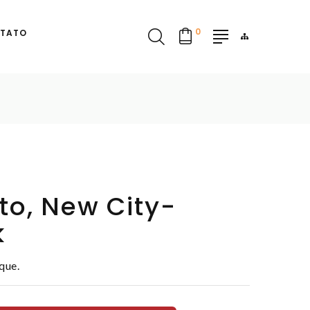
0
TATO
to, New City-
k
que.