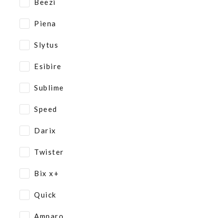
Beezi
Piena
Slytus
Esibire
Sublime
Speed
Darix
Twister
Bix x+
Quick
Amparo